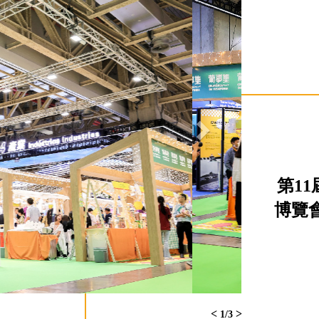
第1
博覽會
<
>
2
/3