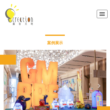
Toggl
navig
案例展示
Previous
Next