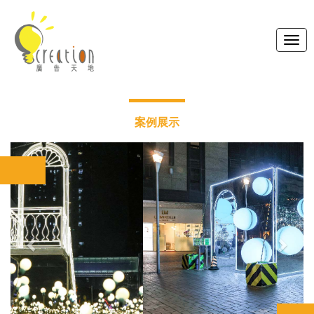
Toggl
navig
案例展示
Previous
Next