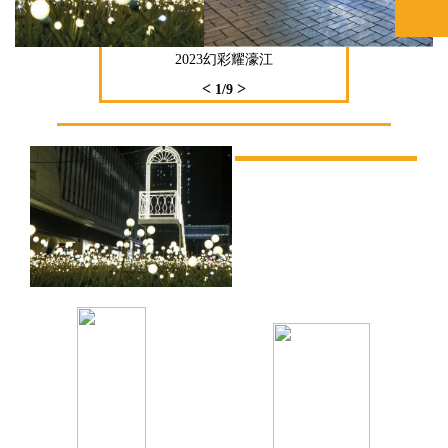
2023幻彩耀濠江
<
>
1
/9